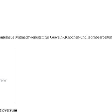
gelnagelneue Mitmachwerkstatt für Geweih-,Knochen-und Hornbearbeit
.
 Bioversum