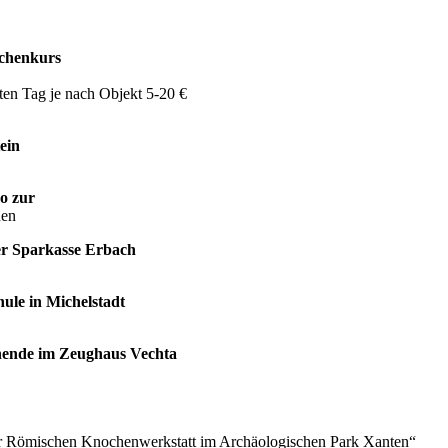
ochenkurs
iten Tag je nach Objekt 5-20 €
ein
o zur
hen
der Sparkasse Erbach
ule in Michelstadt
enende im Zeughaus Vechta
er Römischen Knochenwerkstatt im Archäologischen Park Xanten“