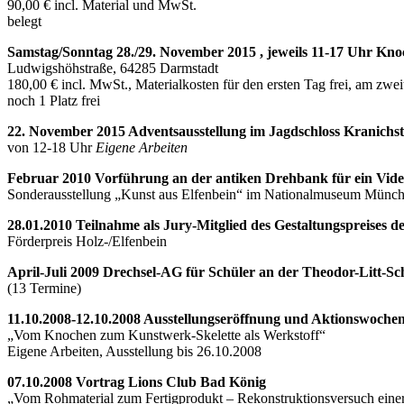
90,00 € incl. Material und MwSt.
belegt
Samstag/Sonntag 28./29. November 2015 , jeweils 11-17 Uhr Kn
Ludwigshöhstraße, 64285 Darmstadt
180,00 € incl. MwSt., Materialkosten für den ersten Tag frei, am zwe
noch 1 Platz frei
22. November 2015 Adventsausstellung im Jagdschloss Kranichst
von 12-18 Uhr
Eigene Arbeiten
Februar 2010 Vorführung an der antiken Drehbank für ein Vide
Sonderausstellung „Kunst aus Elfenbein“ im Nationalmuseum Münc
28.01.2010 Teilnahme als Jury-Mitglied des Gestaltungspreises 
Förderpreis Holz-/Elfenbein
April-Juli 2009 Drechsel-AG für Schüler an der Theodor-Litt-Sch
(13 Termine)
11.10.2008-12.10.2008 Ausstellungseröffnung und Aktionswoch
„Vom Knochen zum Kunstwerk-Skelette als Werkstoff“
Eigene Arbeiten, Ausstellung bis 26.10.2008
07.10.2008 Vortrag Lions Club Bad König
„Vom Rohmaterial zum Fertigprodukt – Rekonstruktionsversuch ein