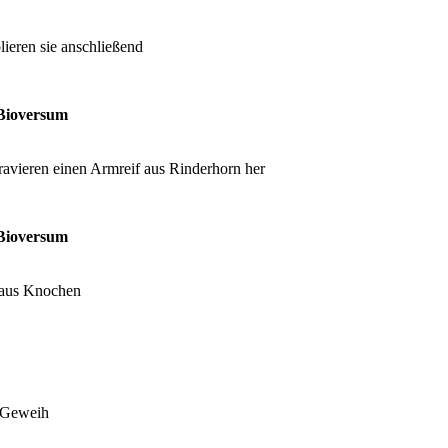
eren sie anschließend
 Bioversum
avieren einen Armreif aus Rinderhorn her
 Bioversum
 aus Knochen
r Geweih