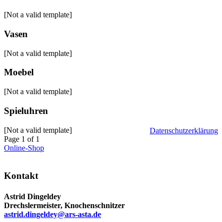
[Not a valid template]
Vasen
[Not a valid template]
Moebel
[Not a valid template]
Spieluhren
[Not a valid template]
Datenschutzerklärung
Post
Page 1 of 1
navigation
Online-Shop
Kontakt
Astrid Dingeldey
Drechslermeister, Knochenschnitzer
astrid.dingeldey@ars-asta.de