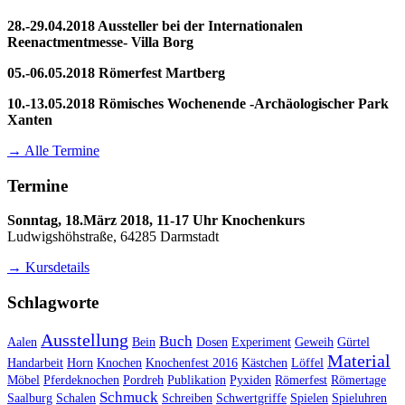
28.-29.04.2018 Aussteller bei der Internationalen
Reenactmentmesse- Villa Borg
05.-06.05.2018 Römerfest Martberg
10.-13.05.2018 Römisches Wochenende -Archäologischer Park
Xanten
→ Alle Termine
Termine
Sonntag, 18.März 2018, 11-17 Uhr Knochenkurs
Ludwigshöhstraße, 64285 Darmstadt
→ Kursdetails
Schlagworte
Ausstellung
Buch
Aalen
Bein
Dosen
Experiment
Geweih
Gürtel
Material
Handarbeit
Horn
Knochen
Knochenfest 2016
Kästchen
Löffel
Möbel
Pferdeknochen
Pordreh
Publikation
Pyxiden
Römerfest
Römertage
Schmuck
Saalburg
Schalen
Schreiben
Schwertgriffe
Spielen
Spieluhren