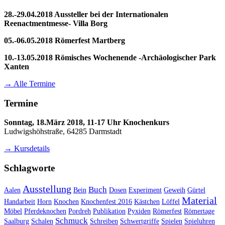
28.-29.04.2018 Aussteller bei der Internationalen
Reenactmentmesse- Villa Borg
05.-06.05.2018 Römerfest Martberg
10.-13.05.2018 Römisches Wochenende -Archäologischer Park
Xanten
→ Alle Termine
Termine
Sonntag, 18.März 2018, 11-17 Uhr Knochenkurs
Ludwigshöhstraße, 64285 Darmstadt
→ Kursdetails
Schlagworte
Ausstellung
Buch
Aalen
Bein
Dosen
Experiment
Geweih
Gürtel
Material
Handarbeit
Horn
Knochen
Knochenfest 2016
Kästchen
Löffel
Möbel
Pferdeknochen
Pordreh
Publikation
Pyxiden
Römerfest
Römertage
Schmuck
Saalburg
Schalen
Schreiben
Schwertgriffe
Spielen
Spieluhren