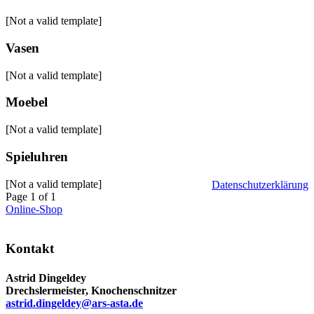
[Not a valid template]
Vasen
[Not a valid template]
Moebel
[Not a valid template]
Spieluhren
[Not a valid template]
Datenschutzerklärung
Post
Page 1 of 1
navigation
Online-Shop
Kontakt
Astrid Dingeldey
Drechslermeister, Knochenschnitzer
astrid.dingeldey@ars-asta.de