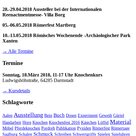
28.-29.04.2018 Aussteller bei der Internationalen
Reenactmentmesse- Villa Borg
05.-06.05.2018 Römerfest Martberg
10.-13.05.2018 Römisches Wochenende -Archäologischer Park
Xanten
→ Alle Termine
Termine
Sonntag, 18.März 2018, 11-17 Uhr Knochenkurs
Ludwigshöhstraße, 64285 Darmstadt
→ Kursdetails
Schlagworte
Ausstellung
Buch
Aalen
Bein
Dosen
Experiment
Geweih
Gürtel
Material
Handarbeit
Horn
Knochen
Knochenfest 2016
Kästchen
Löffel
Möbel
Pferdeknochen
Pordreh
Publikation
Pyxiden
Römerfest
Römertage
Schmuck
Saalburg
Schalen
Schreiben
Schwertgriffe
Spielen
Spieluhren